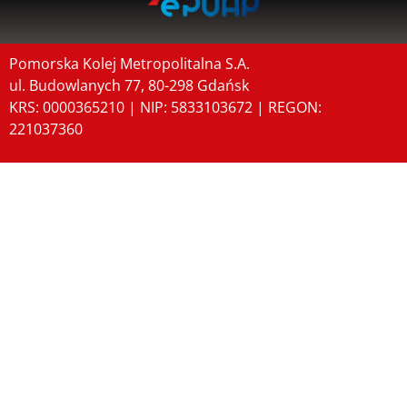
Pomorska Kolej Metropolitalna S.A.
ul. Budowlanych 77, 80-298 Gdańsk
KRS: 0000365210 | NIP: 5833103672 | REGON:
221037360